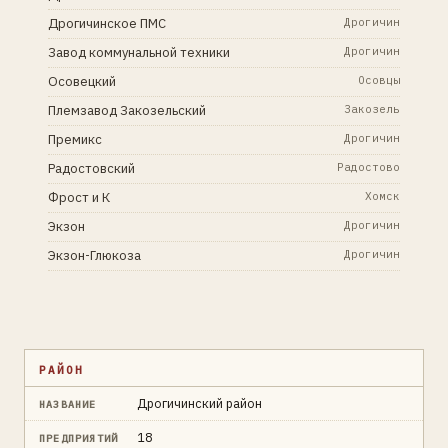
Дрогичинское ПМС
Дрогичин
Завод коммунальной техники
Дрогичин
Осовецкий
Осовцы
Племзавод Закозельский
Закозель
Премикс
Дрогичин
Радостовский
Радостово
Фрост и К
Хомск
Экзон
Дрогичин
Экзон-Глюкоза
Дрогичин
РАЙОН
Дрогичинский район
НАЗВАНИЕ
18
ПРЕДПРИЯТИЙ