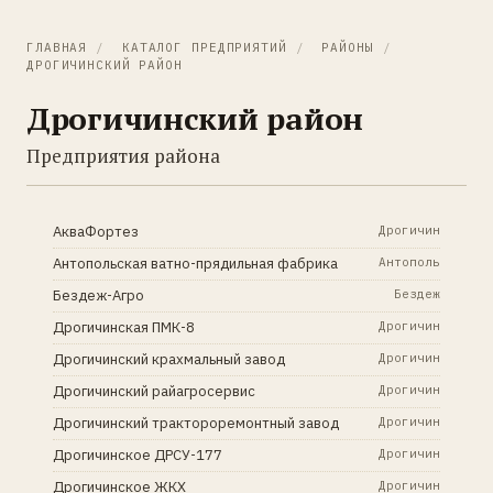
ГЛАВНАЯ
/
КАТАЛОГ ПРЕДПРИЯТИЙ
/
РАЙОНЫ
/
ДРОГИЧИНСКИЙ РАЙОН
Дрогичинский район
Предприятия района
АкваФортез
Дрогичин
Антопольская ватно-прядильная фабрика
Антополь
Бездеж-Агро
Бездеж
Дрогичинская ПМК-8
Дрогичин
Дрогичинский крахмальный завод
Дрогичин
Дрогичинский райагросервис
Дрогичин
Дрогичинский трактороремонтный завод
Дрогичин
Дрогичинское ДРСУ-177
Дрогичин
Дрогичинское ЖКХ
Дрогичин