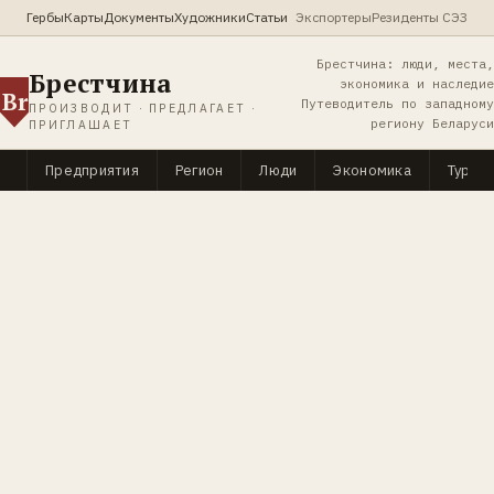
Гербы
Карты
Документы
Художники
Статьи
Экспортеры
Резиденты СЭЗ
Брестчина: люди, места,
Брестчина
экономика и наследие
Br
Путеводитель по западному
ПРОИЗВОДИТ · ПРЕДЛАГАЕТ ·
региону Беларуси
ПРИГЛАШАЕТ
Предприятия
Регион
Люди
Экономика
Туриз