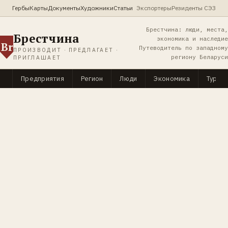
Гербы
Карты
Документы
Художники
Статьи
Экспортеры
Резиденты СЭЗ
Брестчина: люди, места,
Брестчина
экономика и наследие
Br
Путеводитель по западному
ПРОИЗВОДИТ · ПРЕДЛАГАЕТ ·
региону Беларуси
ПРИГЛАШАЕТ
Предприятия
Регион
Люди
Экономика
Туриз