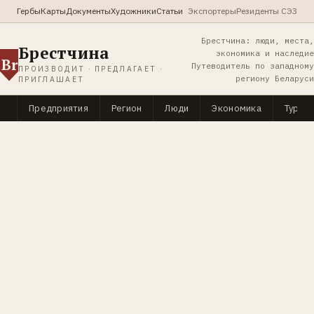
Гербы
Карты
Документы
Художники
Статьи
Экспортеры
Резиденты СЭЗ
Брестчина: люди, места,
Брестчина
экономика и наследие
Br
Путеводитель по западному
ПРОИЗВОДИТ · ПРЕДЛАГАЕТ ·
региону Беларуси
ПРИГЛАШАЕТ
Предприятия
Регион
Люди
Экономика
Туриз