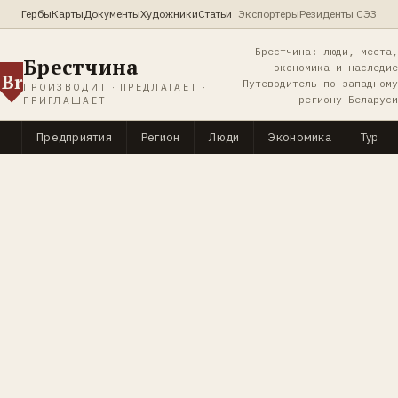
Гербы
Карты
Документы
Художники
Статьи
Экспортеры
Резиденты СЭЗ
Брестчина: люди, места,
Брестчина
экономика и наследие
Br
Путеводитель по западному
ПРОИЗВОДИТ · ПРЕДЛАГАЕТ ·
региону Беларуси
ПРИГЛАШАЕТ
Предприятия
Регион
Люди
Экономика
Туриз