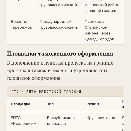
грузопассажирский.
Ивановский район
к южной границе.
Верхний
Международный,
Переход в
Теребежов
грузопассажирский.
Столинском
районе через
Давид-Городок.
Площадки таможенного оформления
В дополнение к пунктам пропуска на границе
Брестская таможня имеет внутреннюю сеть
площадок оформления.
ПТО И РПТО БРЕСТСКОЙ ТАМОЖНИ
Пра
Площадка
Тип
Режим
зна
РПТО
Республиканская
Круглосуточно
Глав
«Козловичи»
площадка
зап
груз