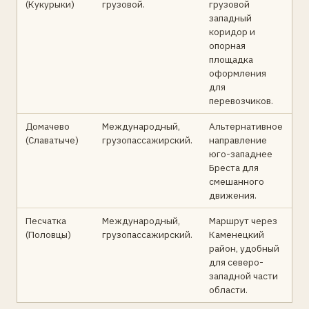
(Кукурыки)
грузовой.
грузовой
западный
коридор и
опорная
площадка
оформления
для
перевозчиков.
Домачево
Международный,
Альтернативное
(Славатыче)
грузопассажирский.
направление
юго-западнее
Бреста для
смешанного
движения.
Песчатка
Международный,
Маршрут через
(Половцы)
грузопассажирский.
Каменецкий
район, удобный
для северо-
западной части
области.