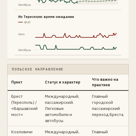
Автобусы
Из Тересполя: время ожидания
ФАКТ
Авто
Автобусы
ПОЛЬСКОЕ НАПРАВЛЕНИЕ
Что важно на
Пункт
Статус и характер
практике
Брест
Международный,
Главный
(Тересполь) /
пассажирский.
городской
«Варшавский
Легковые
пассажирский
мост»
автомобили и
переход Бреста.
автобусы.
Козловичи
Международный,
Главный