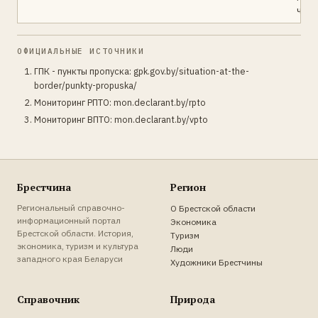
част
ОФИЦИАЛЬНЫЕ ИСТОЧНИКИ
ГПК - пункты пропуска: gpk.gov.by/situation-at-the-
border/punkty-propuska/
Мониторинг РПТО: mon.declarant.by/rpto
Мониторинг ВПТО: mon.declarant.by/vpto
Брестчина
Регион
Региональный справочно-
О Брестской области
информационный портал
Экономика
Брестской области. История,
Туризм
экономика, туризм и культура
Люди
западного края Беларуси
Художники Брестчины
Справочник
Природа