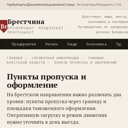
Гербы
Карты
Документы
Художники
Статьи
Экспортеры
Резиденты СЭЗ
Брестчина: люди, места,
Брестчина
экономика и наследие
Br
Путеводитель по западному
ПРОИЗВОДИТ · ПРЕДЛАГАЕТ ·
региону Беларуси
ПРИГЛАШАЕТ
Предприятия
Регион
Люди
Экономика
Туриз
ГЛАВНАЯ
/
СПРАВОЧНАЯ ИНФОРМАЦИЯ
/
ТАМОЖНЯ
БРЕСТСКОЙ ОБЛАСТИ
/
ПУНКТЫ ПРОПУСКА И ОФОРМЛЕНИЕ
Пункты пропуска и
оформление
На Брестском направлении важно различать два
уровня: пункты пропуска через границу и
площадки таможенного оформления.
Оперативную загрузку и режим движения
нужно уточнять в день выезда.