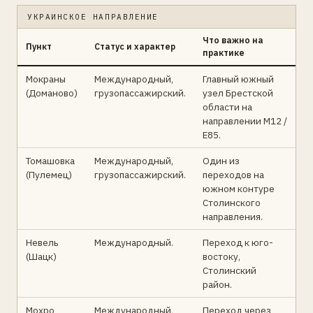
УКРАИНСКОЕ НАПРАВЛЕНИЕ
Что важно на
Пункт
Статус и характер
практике
Мокраны
Международный,
Главный южный
(Доманово)
грузопассажирский.
узел Брестской
области на
направлении М12 /
Е85.
Томашовка
Международный,
Один из
(Пулемец)
грузопассажирский.
переходов на
южном контуре
Столинского
направления.
Невель
Международный.
Переход к юго-
(Шацк)
востоку,
Столинский
район.
Мохро
Международный,
Переход через