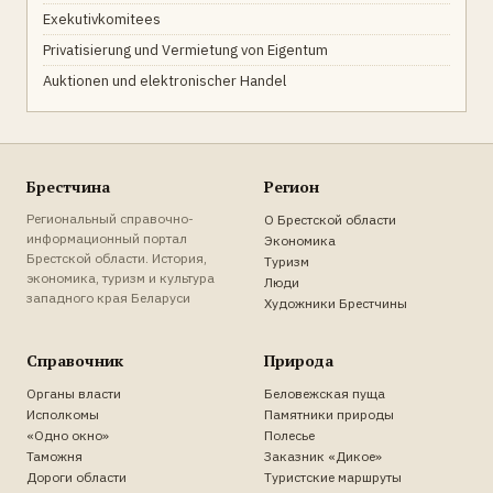
Exekutivkomitees
Privatisierung und Vermietung von Eigentum
Auktionen und elektronischer Handel
Брестчина
Регион
Региональный справочно-
О Брестской области
информационный портал
Экономика
Брестской области. История,
Туризм
экономика, туризм и культура
Люди
западного края Беларуси
Художники Брестчины
Справочник
Природа
Органы власти
Беловежская пуща
Исполкомы
Памятники природы
«Одно окно»
Полесье
Таможня
Заказник «Дикое»
Дороги области
Туристские маршруты