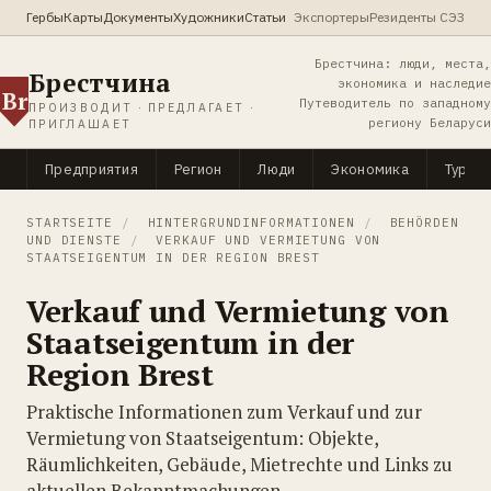
Гербы
Карты
Документы
Художники
Статьи
Экспортеры
Резиденты СЭЗ
Брестчина: люди, места,
Брестчина
экономика и наследие
Br
Путеводитель по западному
ПРОИЗВОДИТ · ПРЕДЛАГАЕТ ·
региону Беларуси
ПРИГЛАШАЕТ
Предприятия
Регион
Люди
Экономика
Туриз
STARTSEITE
/
HINTERGRUNDINFORMATIONEN
/
BEHÖRDEN
UND DIENSTE
/
VERKAUF UND VERMIETUNG VON
STAATSEIGENTUM IN DER REGION BREST
Verkauf und Vermietung von
Staatseigentum in der
Region Brest
Praktische Informationen zum Verkauf und zur
Vermietung von Staatseigentum: Objekte,
Räumlichkeiten, Gebäude, Mietrechte und Links zu
aktuellen Bekanntmachungen.