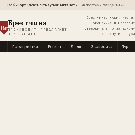
Гербы
Карты
Документы
Художники
Статьи
Экспортеры
Резиденты СЭЗ
Брестчина: люди, места,
Брестчина
экономика и наследие
Br
Путеводитель по западному
ПРОИЗВОДИТ · ПРЕДЛАГАЕТ ·
региону Беларуси
ПРИГЛАШАЕТ
Предприятия
Регион
Люди
Экономика
Туриз