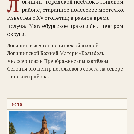
Л
огишин - городской посёлок в Пинском
районе, старинное полесское местечко.
Известен с XV столетия; в разное время
получал Магдебургское право и был центром
округи.
Логишин известен почитаемой иконой
Логишинской Божией Матери «Колыбель
милосердия» и Преображенским костёлом.
Сегодня это центр поселкового совета на севере
Пинского района.
ФОТО