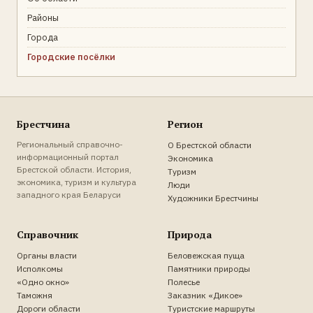
Районы
Города
Городские посёлки
Брестчина
Регион
Региональный справочно-
О Брестской области
информационный портал
Экономика
Брестской области. История,
Туризм
экономика, туризм и культура
Люди
западного края Беларуси
Художники Брестчины
Справочник
Природа
Органы власти
Беловежская пуща
Исполкомы
Памятники природы
«Одно окно»
Полесье
Таможня
Заказник «Дикое»
Дороги области
Туристские маршруты