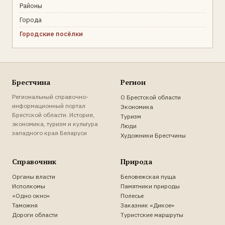
Районы
Города
Городские посёлки
Брестчина
Регион
Региональный справочно-
О Брестской области
информационный портал
Экономика
Брестской области. История,
Туризм
экономика, туризм и культура
Люди
западного края Беларуси
Художники Брестчины
Справочник
Природа
Органы власти
Беловежская пуща
Исполкомы
Памятники природы
«Одно окно»
Полесье
Таможня
Заказник «Дикое»
Дороги области
Туристские маршруты