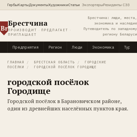
Гербы
Карты
Документы
Художники
Статьи
Экспортеры
Резиденты СЭЗ
Брестчина: люди, места,
Брестчина
экономика и наследие
Br
Путеводитель по западному
ПРОИЗВОДИТ · ПРЕДЛАГАЕТ ·
региону Беларуси
ПРИГЛАШАЕТ
Предприятия
Регион
Люди
Экономика
Туриз
ГЛАВНАЯ
/
БРЕСТСКАЯ ОБЛАСТЬ
/
ГОРОДСКИЕ
ПОСЁЛКИ
/
ГОРОДСКОЙ ПОСЁЛОК ГОРОДИЩЕ
городской посёлок
Городище
Городской посёлок в Барановичском районе,
один из древнейших населённых пунктов края.