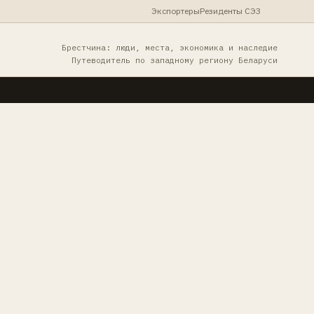
Экспортеры
Резиденты СЭЗ
Брестчина: люди, места, экономика и наследие
Путеводитель по западному региону Беларуси