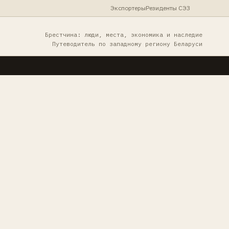
Экспортеры
Резиденты СЭЗ
Брестчина: люди, места, экономика и наследие
Путеводитель по западному региону Беларуси