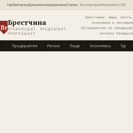
Гербы
Карты
Документы
Художники
Статьи
Экспортеры
Резиденты СЭЗ
Брестчина: люди, места,
Брестчина
экономика и наследие
Br
Путеводитель по западному
ПРОИЗВОДИТ · ПРЕДЛАГАЕТ ·
региону Беларуси
ПРИГЛАШАЕТ
Предприятия
Регион
Люди
Экономика
Туриз