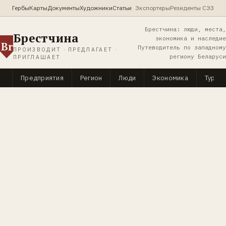
Гербы
Карты
Документы
Художники
Статьи
Экспортеры
Резиденты СЭЗ
Брестчина: люди, места,
Брестчина
экономика и наследие
Br
Путеводитель по западному
ПРОИЗВОДИТ · ПРЕДЛАГАЕТ ·
региону Беларуси
ПРИГЛАШАЕТ
Предприятия
Регион
Люди
Экономика
Туриз