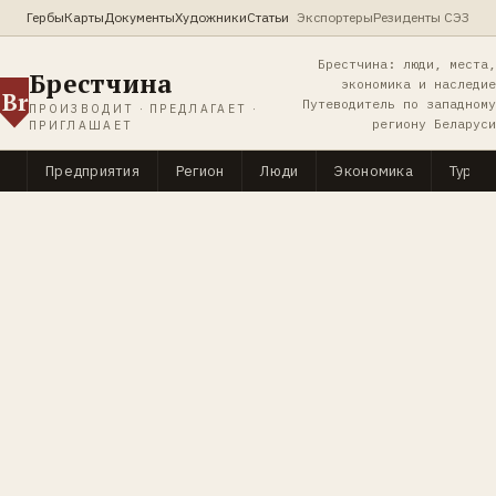
Гербы
Карты
Документы
Художники
Статьи
Экспортеры
Резиденты СЭЗ
Брестчина: люди, места,
Брестчина
экономика и наследие
Br
Путеводитель по западному
ПРОИЗВОДИТ · ПРЕДЛАГАЕТ ·
региону Беларуси
ПРИГЛАШАЕТ
Предприятия
Регион
Люди
Экономика
Туриз