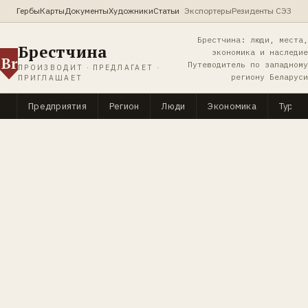
Гербы
Карты
Документы
Художники
Статьи
Экспортеры
Резиденты СЭЗ
Брестчина: люди, места,
Брестчина
экономика и наследие
Br
Путеводитель по западному
ПРОИЗВОДИТ · ПРЕДЛАГАЕТ ·
региону Беларуси
ПРИГЛАШАЕТ
Предприятия
Регион
Люди
Экономика
Туриз