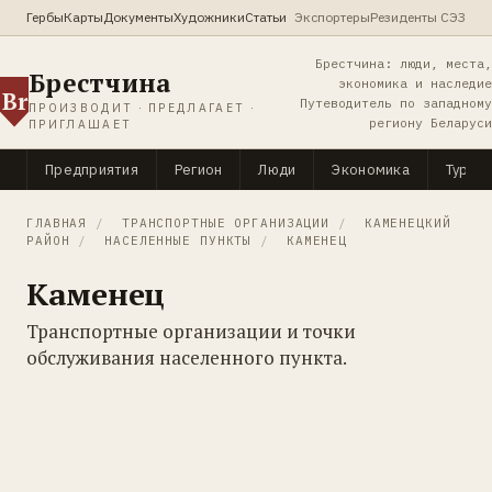
Гербы
Карты
Документы
Художники
Статьи
Экспортеры
Резиденты СЭЗ
Брестчина: люди, места,
Брестчина
экономика и наследие
Br
Путеводитель по западному
ПРОИЗВОДИТ · ПРЕДЛАГАЕТ ·
региону Беларуси
ПРИГЛАШАЕТ
Предприятия
Регион
Люди
Экономика
Туриз
ГЛАВНАЯ
/
ТРАНСПОРТНЫЕ ОРГАНИЗАЦИИ
/
КАМЕНЕЦКИЙ
РАЙОН
/
НАСЕЛЕННЫЕ ПУНКТЫ
/
КАМЕНЕЦ
Каменец
Транспортные организации и точки
обслуживания населенного пункта.