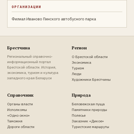
ОРГАНИЗАЦИИ
Филиал Иваново Пинского автобусного парка
Брестчина
Регион
Региональный справочно-
О Брестской области
информационный портал
Экономика
Брестской области. История,
Туризм
экономика, туризм и культура
Люди
западного края Беларуси
Художники Брестчины
Справочник
Природа
Органы власти
Беловежская пуща
Исполкомы
Памятники природы
«Одно окно»
Полесье
Таможня
Заказник «Дикое»
Дороги области
Туристские маршруты