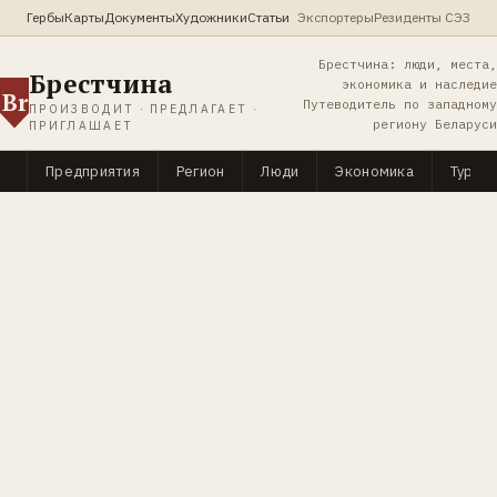
Гербы
Карты
Документы
Художники
Статьи
Экспортеры
Резиденты СЭЗ
Брестчина: люди, места,
Брестчина
экономика и наследие
Br
Путеводитель по западному
ПРОИЗВОДИТ · ПРЕДЛАГАЕТ ·
региону Беларуси
ПРИГЛАШАЕТ
Предприятия
Регион
Люди
Экономика
Туриз