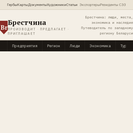
Гербы
Карты
Документы
Художники
Статьи
Экспортеры
Резиденты СЭЗ
Брестчина: люди, места,
Брестчина
экономика и наследие
Br
Путеводитель по западному
ПРОИЗВОДИТ · ПРЕДЛАГАЕТ ·
региону Беларуси
ПРИГЛАШАЕТ
Предприятия
Регион
Люди
Экономика
Туриз