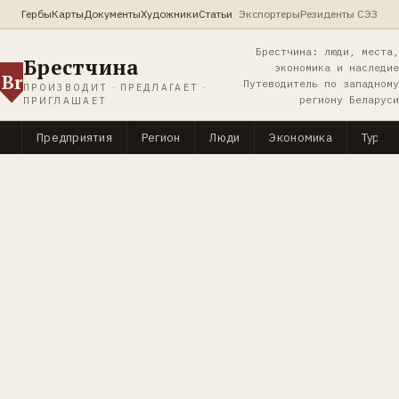
Гербы
Карты
Документы
Художники
Статьи
Экспортеры
Резиденты СЭЗ
Брестчина: люди, места,
Брестчина
экономика и наследие
Br
Путеводитель по западному
ПРОИЗВОДИТ · ПРЕДЛАГАЕТ ·
региону Беларуси
ПРИГЛАШАЕТ
Предприятия
Регион
Люди
Экономика
Туриз