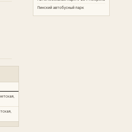
Пинский автобусный парк
ветская,
стская,