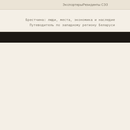
Экспортеры
Резиденты СЭЗ
Брестчина: люди, места, экономика и наследие
Путеводитель по западному региону Беларуси