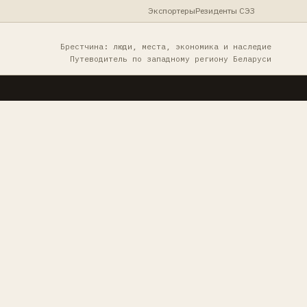
Экспортеры
Резиденты СЭЗ
Брестчина: люди, места, экономика и наследие
Путеводитель по западному региону Беларуси