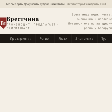
Гербы
Карты
Документы
Художники
Статьи
Экспортеры
Резиденты СЭЗ
Брестчина: люди, места,
Брестчина
экономика и наследие
Br
Путеводитель по западному
ПРОИЗВОДИТ · ПРЕДЛАГАЕТ ·
региону Беларуси
ПРИГЛАШАЕТ
Предприятия
Регион
Люди
Экономика
Туриз