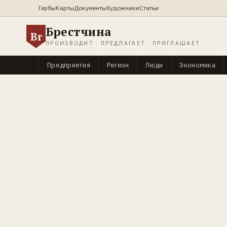
Гербы
Карты
Документы
Художники
Статьи
Брестчина
Br
ПРОИЗВОДИТ · ПРЕДЛАГАЕТ · ПРИГЛАШАЕТ
Предприятия
Регион
Люди
Экономика