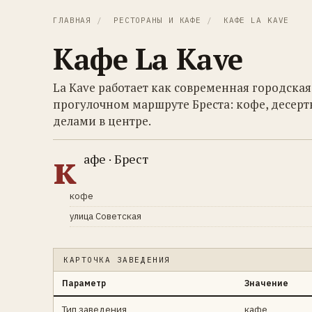
ГЛАВНАЯ
/
РЕСТОРАНЫ И КАФЕ
/
КАФЕ LA KAVE
Кафе La Kave
La Kave работает как современная городска
прогулочном маршруте Бреста: кофе, десерт
делами в центре.
к
афе · Брест
кофе
улица Советская
КАРТОЧКА ЗАВЕДЕНИЯ
Параметр
Значение
Тип заведения
кафе