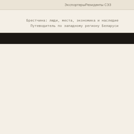
Экспортеры
Резиденты СЭЗ
Брестчина: люди, места, экономика и наследие
Путеводитель по западному региону Беларуси