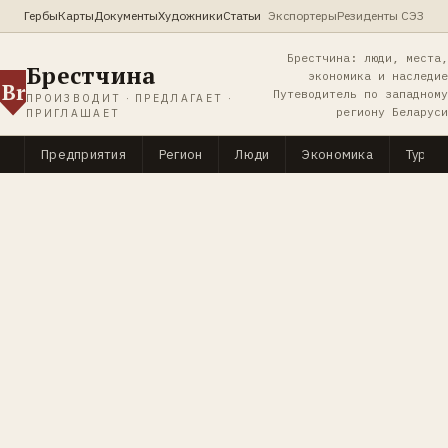
Гербы
Карты
Документы
Художники
Статьи
Экспортеры
Резиденты СЭЗ
Брестчина: люди, места,
Брестчина
экономика и наследие
Br
Путеводитель по западному
ПРОИЗВОДИТ · ПРЕДЛАГАЕТ ·
региону Беларуси
ПРИГЛАШАЕТ
Предприятия
Регион
Люди
Экономика
Туриз