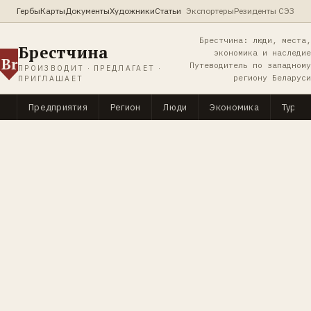
Гербы
Карты
Документы
Художники
Статьи
Экспортеры
Резиденты СЭЗ
Брестчина: люди, места,
Брестчина
экономика и наследие
Br
Путеводитель по западному
ПРОИЗВОДИТ · ПРЕДЛАГАЕТ ·
региону Беларуси
ПРИГЛАШАЕТ
Предприятия
Регион
Люди
Экономика
Туриз