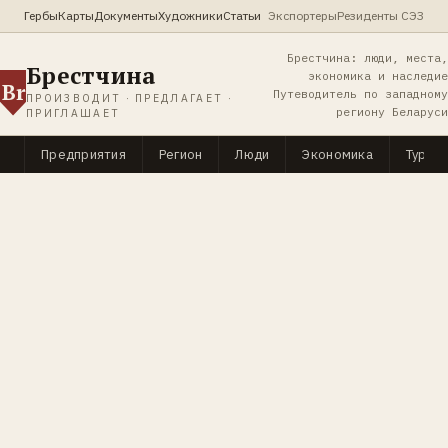
Гербы
Карты
Документы
Художники
Статьи
Экспортеры
Резиденты СЭЗ
Брестчина: люди, места,
Брестчина
экономика и наследие
Br
Путеводитель по западному
ПРОИЗВОДИТ · ПРЕДЛАГАЕТ ·
региону Беларуси
ПРИГЛАШАЕТ
Предприятия
Регион
Люди
Экономика
Туриз