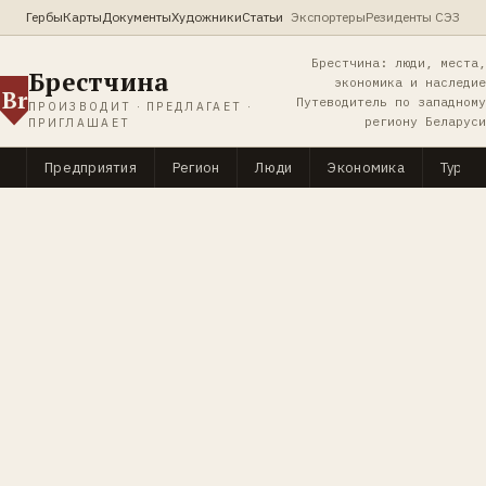
Гербы
Карты
Документы
Художники
Статьи
Экспортеры
Резиденты СЭЗ
Брестчина: люди, места,
Брестчина
экономика и наследие
Br
Путеводитель по западному
ПРОИЗВОДИТ · ПРЕДЛАГАЕТ ·
региону Беларуси
ПРИГЛАШАЕТ
Предприятия
Регион
Люди
Экономика
Туриз