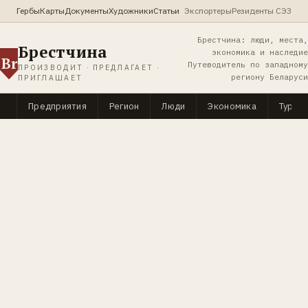
Гербы
Карты
Документы
Художники
Статьи
Экспортеры
Резиденты СЭЗ
Брестчина: люди, места,
Брестчина
экономика и наследие
Br
Путеводитель по западному
ПРОИЗВОДИТ · ПРЕДЛАГАЕТ ·
региону Беларуси
ПРИГЛАШАЕТ
Предприятия
Регион
Люди
Экономика
Туриз