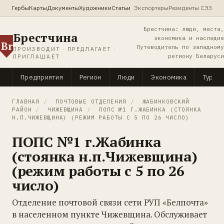
Гербы
Карты
Документы
Художники
Статьи
Экспортеры
Резиденты СЭЗ
Брестчина: люди, места,
Брестчина
экономика и наследие
Br
Путеводитель по западному
ПРОИЗВОДИТ · ПРЕДЛАГАЕТ ·
региону Беларуси
ПРИГЛАШАЕТ
Предприятия
Регион
Люди
Экономика
Туриз
ГЛАВНАЯ
/
ПОЧТОВЫЕ ОТДЕЛЕНИЯ
/
ЖАБИНКОВСКИЙ
РАЙОН
/
ЧИЖЕВЩИНА
/
ПОПС №1 Г.ЖАБИНКА (СТОЯНКА
Н.П.ЧИЖЕВЩИНА) (РЕЖИМ РАБОТЫ С 5 ПО 26 ЧИСЛО)
ПОПС №1 г.Жабинка
(стоянка н.п.Чижевщина)
(режим работы с 5 по 26
число)
Отделение почтовой связи сети РУП «Белпочта»
в населенном пункте Чижевщина. Обслуживает