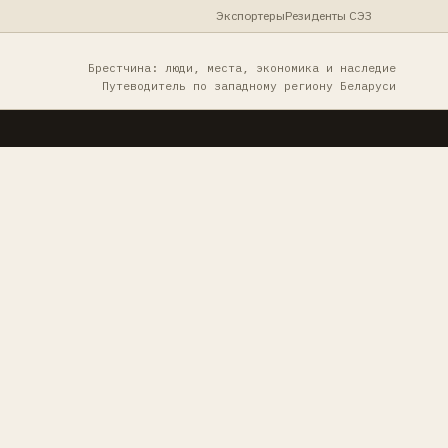
Экспортеры
Резиденты СЭЗ
Брестчина: люди, места, экономика и наследие
Путеводитель по западному региону Беларуси