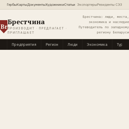
Гербы
Карты
Документы
Художники
Статьи
Экспортеры
Резиденты СЭЗ
Брестчина: люди, места,
Брестчина
экономика и наследие
Br
Путеводитель по западному
ПРОИЗВОДИТ · ПРЕДЛАГАЕТ ·
региону Беларуси
ПРИГЛАШАЕТ
Предприятия
Регион
Люди
Экономика
Туриз