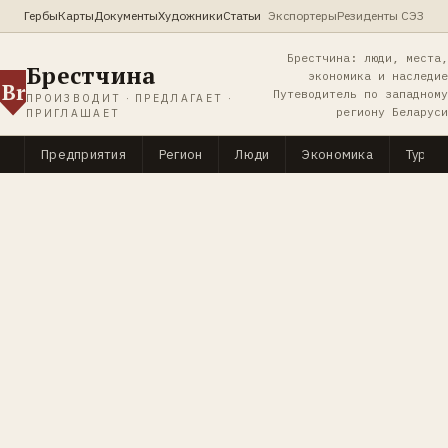
Гербы
Карты
Документы
Художники
Статьи
Экспортеры
Резиденты СЭЗ
Брестчина: люди, места,
Брестчина
экономика и наследие
Br
Путеводитель по западному
ПРОИЗВОДИТ · ПРЕДЛАГАЕТ ·
региону Беларуси
ПРИГЛАШАЕТ
Предприятия
Регион
Люди
Экономика
Туриз