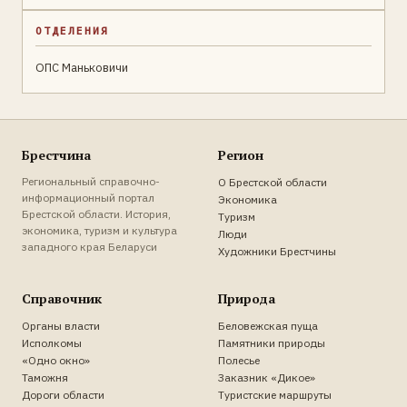
ОТДЕЛЕНИЯ
ОПС Маньковичи
Брестчина
Регион
Региональный справочно-
О Брестской области
информационный портал
Экономика
Брестской области. История,
Туризм
экономика, туризм и культура
Люди
западного края Беларуси
Художники Брестчины
Справочник
Природа
Органы власти
Беловежская пуща
Исполкомы
Памятники природы
«Одно окно»
Полесье
Таможня
Заказник «Дикое»
Дороги области
Туристские маршруты