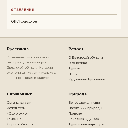
ОТДЕЛЕНИЯ
ОПС Колодное
Брестчина
Регион
Региональный справочно-
О Брестской области
информационный портал
Экономика
Брестской области. История,
Туризм
экономика, туризм и культура
Люди
западного края Беларуси
Художники Брестчины
Справочник
Природа
Органы власти
Беловежская пуща
Исполкомы
Памятники природы
«Одно окно»
Полесье
Таможня
Заказник «Дикое»
Дороги области
Туристские маршруты