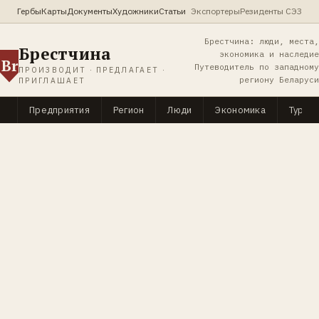
Гербы
Карты
Документы
Художники
Статьи
Экспортеры
Резиденты СЭЗ
Брестчина: люди, места,
Брестчина
экономика и наследие
Br
Путеводитель по западному
ПРОИЗВОДИТ · ПРЕДЛАГАЕТ ·
региону Беларуси
ПРИГЛАШАЕТ
Предприятия
Регион
Люди
Экономика
Туриз