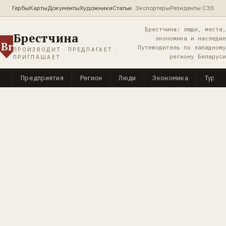
Гербы
Карты
Документы
Художники
Статьи
Экспортеры
Резиденты СЭЗ
Брестчина: люди, места,
Брестчина
экономика и наследие
Br
Путеводитель по западному
ПРОИЗВОДИТ · ПРЕДЛАГАЕТ ·
региону Беларуси
ПРИГЛАШАЕТ
Предприятия
Регион
Люди
Экономика
Туриз