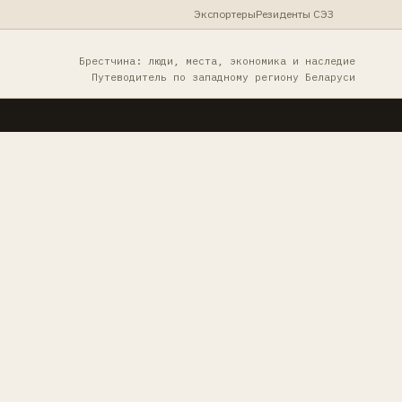
Экспортеры
Резиденты СЭЗ
Брестчина: люди, места, экономика и наследие
Путеводитель по западному региону Беларуси