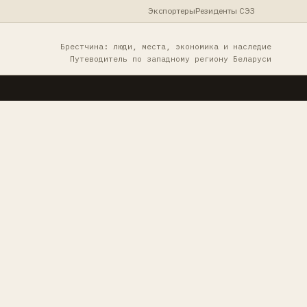
Экспортеры
Резиденты СЭЗ
Брестчина: люди, места, экономика и наследие
Путеводитель по западному региону Беларуси