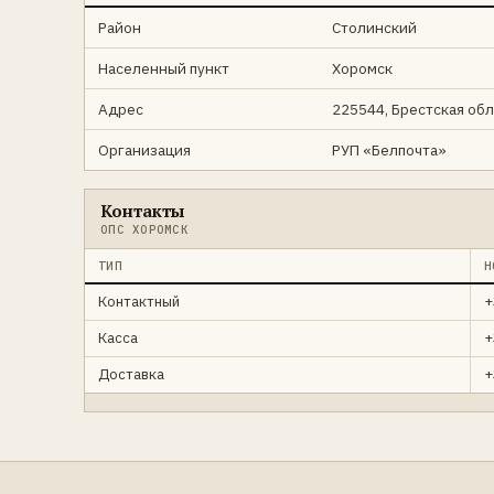
Район
Столинский
Населенный пункт
Хоромск
Адрес
225544, Брестская обл.
Организация
РУП «Белпочта»
Контакты
ОПС ХОРОМСК
ТИП
Н
Контактный
+
Касса
+
Доставка
+