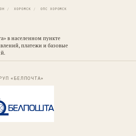
ОН
/
ХОРОМСК
/
ОПС ХОРОМСК
та» в населенном пункте
влений, платежи и базовые
й.
РУП «БЕЛПОЧТА»