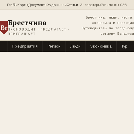
Гербы
Карты
Документы
Художники
Статьи
Экспортеры
Резиденты СЭЗ
Брестчина: люди, места,
Брестчина
экономика и наследие
Br
Путеводитель по западному
ПРОИЗВОДИТ · ПРЕДЛАГАЕТ ·
региону Беларуси
ПРИГЛАШАЕТ
Предприятия
Регион
Люди
Экономика
Туриз