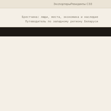
Экспортеры
Резиденты СЭЗ
Брестчина: люди, места, экономика и наследие
Путеводитель по западному региону Беларуси