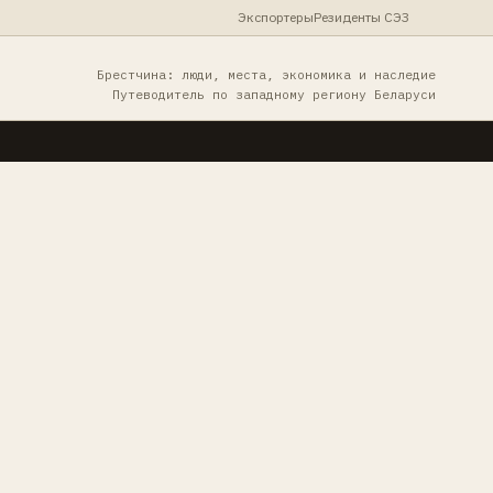
Экспортеры
Резиденты СЭЗ
Брестчина: люди, места, экономика и наследие
Путеводитель по западному региону Беларуси