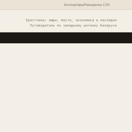
Экспортеры
Резиденты СЭЗ
Брестчина: люди, места, экономика и наследие
Путеводитель по западному региону Беларуси