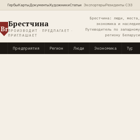
Гербы
Карты
Документы
Художники
Статьи
Экспортеры
Резиденты СЭЗ
Брестчина: люди, места,
Брестчина
экономика и наследие
Br
Путеводитель по западному
ПРОИЗВОДИТ · ПРЕДЛАГАЕТ ·
региону Беларуси
ПРИГЛАШАЕТ
Предприятия
Регион
Люди
Экономика
Туриз