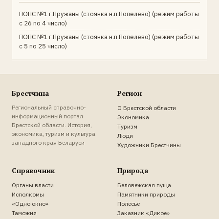
ПОПС №1 г.Пружаны (стоянка н.п.Попелево) (режим работы
с 26 по 4 число)
ПОПС №1 г.Пружаны (стоянка н.п.Попелево) (режим работы
с 5 по 25 число)
Брестчина
Регион
Региональный справочно-
О Брестской области
информационный портал
Экономика
Брестской области. История,
Туризм
экономика, туризм и культура
Люди
западного края Беларуси
Художники Брестчины
Справочник
Природа
Органы власти
Беловежская пуща
Исполкомы
Памятники природы
«Одно окно»
Полесье
Таможня
Заказник «Дикое»