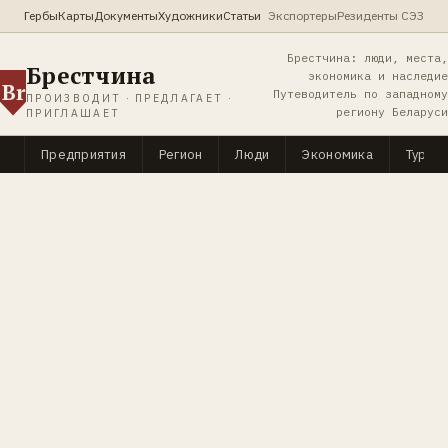
Гербы
Карты
Документы
Художники
Статьи
Экспортеры
Резиденты СЭЗ
Брестчина: люди, места,
Брестчина
экономика и наследие
Br
Путеводитель по западному
ПРОИЗВОДИТ · ПРЕДЛАГАЕТ ·
региону Беларуси
ПРИГЛАШАЕТ
Предприятия
Регион
Люди
Экономика
Туриз