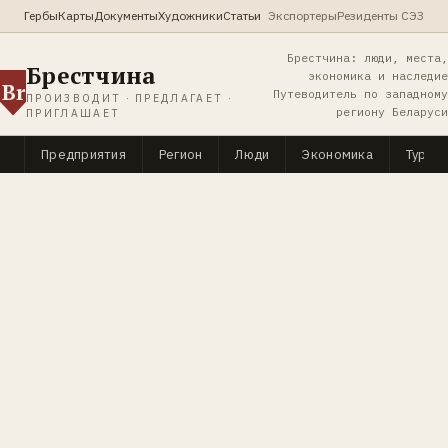
Гербы
Карты
Документы
Художники
Статьи
Экспортеры
Резиденты СЭЗ
Брестчина: люди, места,
Брестчина
экономика и наследие
Br
Путеводитель по западному
ПРОИЗВОДИТ · ПРЕДЛАГАЕТ ·
региону Беларуси
ПРИГЛАШАЕТ
Предприятия
Регион
Люди
Экономика
Туриз