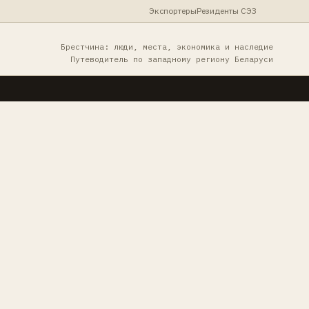
Экспортеры
Резиденты СЭЗ
Брестчина: люди, места, экономика и наследие
Путеводитель по западному региону Беларуси