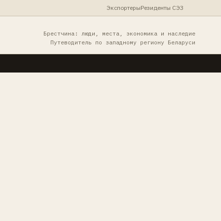
Экспортеры
Резиденты СЭЗ
Брестчина: люди, места, экономика и наследие
Путеводитель по западному региону Беларуси