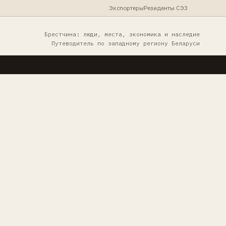
Экспортеры
Резиденты СЭЗ
Брестчина: люди, места, экономика и наследие
Путеводитель по западному региону Беларуси