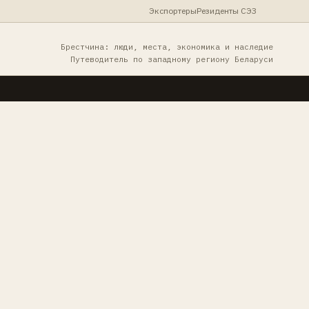
Экспортеры
Резиденты СЭЗ
Брестчина: люди, места, экономика и наследие
Путеводитель по западному региону Беларуси