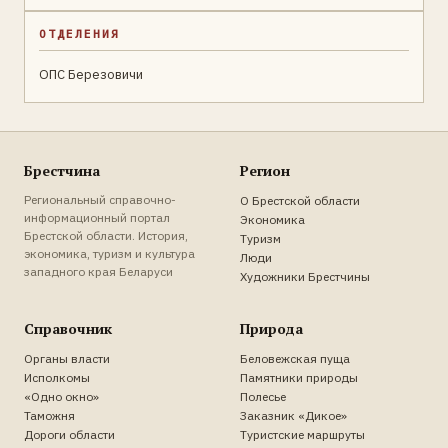
ОТДЕЛЕНИЯ
ОПС Березовичи
Брестчина
Регион
Региональный справочно-
О Брестской области
информационный портал
Экономика
Брестской области. История,
Туризм
экономика, туризм и культура
Люди
западного края Беларуси
Художники Брестчины
Справочник
Природа
Органы власти
Беловежская пуща
Исполкомы
Памятники природы
«Одно окно»
Полесье
Таможня
Заказник «Дикое»
Дороги области
Туристские маршруты