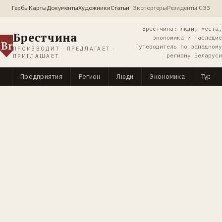
Гербы
Карты
Документы
Художники
Статьи
Экспортеры
Резиденты СЭЗ
Брестчина: люди, места,
Брестчина
экономика и наследие
Br
Путеводитель по западному
ПРОИЗВОДИТ · ПРЕДЛАГАЕТ ·
региону Беларуси
ПРИГЛАШАЕТ
Предприятия
Регион
Люди
Экономика
Туриз