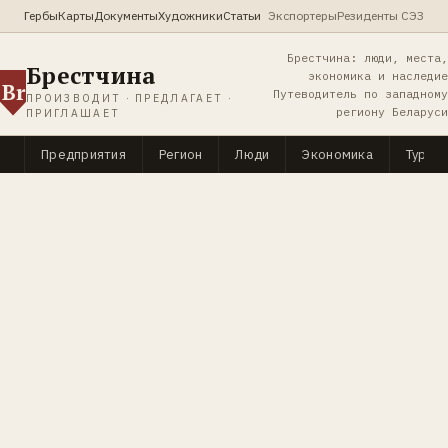
Гербы
Карты
Документы
Художники
Статьи
Экспортеры
Резиденты СЭЗ
Брестчина: люди, места,
Брестчина
экономика и наследие
Br
Путеводитель по западному
ПРОИЗВОДИТ · ПРЕДЛАГАЕТ ·
региону Беларуси
ПРИГЛАШАЕТ
Предприятия
Регион
Люди
Экономика
Туриз