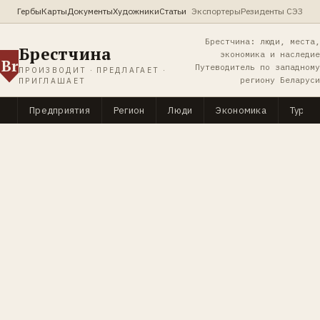
Гербы
Карты
Документы
Художники
Статьи
Экспортеры
Резиденты СЭЗ
Брестчина: люди, места,
Брестчина
экономика и наследие
Br
Путеводитель по западному
ПРОИЗВОДИТ · ПРЕДЛАГАЕТ ·
региону Беларуси
ПРИГЛАШАЕТ
Предприятия
Регион
Люди
Экономика
Туриз